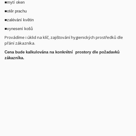
■
mytí oken
■
otěr prachu
■
zalévání květin
■
vynesení košů
Provádíme i úklid na klíč, zajištování hygienických prostředků dle
přání zákazníka.
Ce
na bude kalkulována na konkrétní prostory dle požadavků
zákazníka.