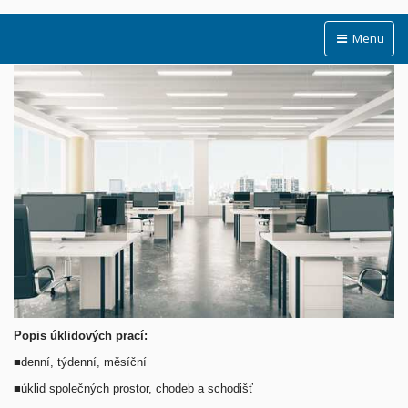
Menu
Popis úklidových prací:
■
denní, týdenní, měsíční
■
úklid společných prostor, chodeb a schodišť